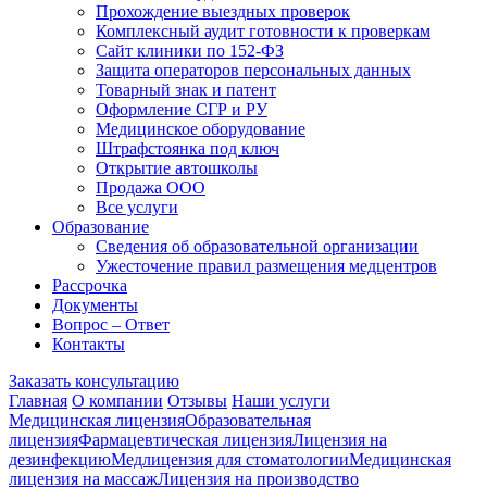
Прохождение выездных проверок
Комплексный аудит готовности к проверкам
Сайт клиники по 152-ФЗ
Защита операторов персональных данных
Товарный знак и патент
Оформление СГР и РУ
Медицинское оборудование
Штрафстоянка под ключ
Открытие автошколы
Продажа ООО
Все услуги
Образование
Сведения об образовательной организации
Ужесточение правил размещения медцентров
Рассрочка
Документы
Вопрос – Ответ
Контакты
Заказать консультацию
Главная
О компании
Отзывы
Наши услуги
Медицинская лицензия
Образовательная
лицензия
Фармацевтическая лицензия
Лицензия на
дезинфекцию
Медлицензия для стоматологии
Медицинская
лицензия на массаж
Лицензия на производство