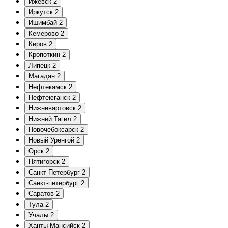
Ижевск
2
Иркутск
2
Ишимбай
2
Кемерово
2
Киров
2
Кропоткин
2
Липецк
2
Магадан
2
Нефтекамск
2
Нефтеюганск
2
Нижневартовск
2
Нижний Тагил
2
Новочебоксарск
2
Новый Уренгой
2
Орск
2
Пятигорск
2
Санкт Петербург
2
Санкт-петербург
2
Саратов
2
Тула
2
Учалы
2
Ханты-Мансийск
2