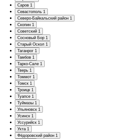
Саров
1
Севастополь
1
Северо-Байкальский район
1
Скопин
1
Советский
1
Сосновый Бор
1
Старый Оскол
1
Таганрог
1
Тамбов
1
Тарко-Сале
1
Тверь
1
Томмот
1
Томск
1
Троицк
1
Туапсе
1
Туймазы
1
Ульяновск
1
Усинск
1
Уссурийск
1
Ухта
1
Фёдоровский район
1