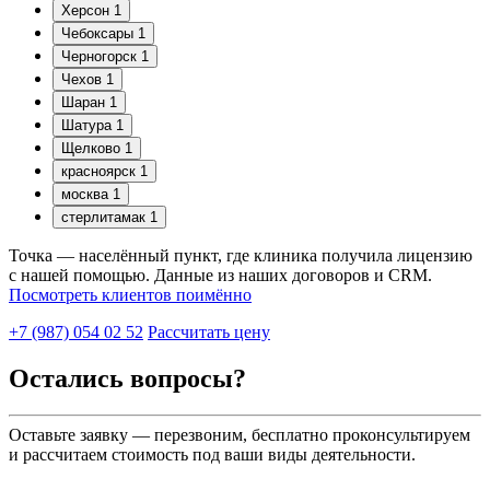
Херсон
1
Чебоксары
1
Черногорск
1
Чехов
1
Шаран
1
Шатура
1
Щелково
1
красноярск
1
москва
1
стерлитамак
1
Точка — населённый пункт, где клиника получила лицензию
с нашей помощью. Данные из наших договоров и CRM.
Посмотреть клиентов поимённо
+7 (987) 054 02 52
Рассчитать цену
Остались вопросы?
Оставьте заявку — перезвоним, бесплатно проконсультируем
и рассчитаем стоимость под ваши виды деятельности.