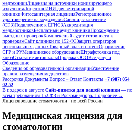
медтехники
Лицензия на источники ионизирующего
излучения
Лицензия ИИИ для ветеринарной
клиники
Фитосанитарная лицензия
Регистрационное
удостоверение на медизделия
Санэпидзаключение
(СЭЗ)
Подключение к ЕГИСЗ
Аккредитация
медработников
Бесплатный аудит клиники
Прохождение
выездных проверок
Комплексный аудит готовности к
проверкам
Сайт клиники по 152-ФЗ
Защита операторов
персональных данных
Товарный знак и патент
Оформление
СГР и РУ
Медицинское оборудование
Штрафстоянка под
ключ
Открытие автошколы
Продажа ООО
Все услуги
Образование
Сведения об образовательной организации
Ужесточение
правил размещения медцентров
Рассрочка
Документы
Вопрос – Ответ
Контакты
+7 (987) 054
02 52
В подарок в августе
Сайт-визитка для вашей клиники
— по
всем требованиям 152-ФЗ и Роскомнадзора. Подробнее →
Лицензирование стоматологии · по всей России
Медицинская лицензия для
стоматологии