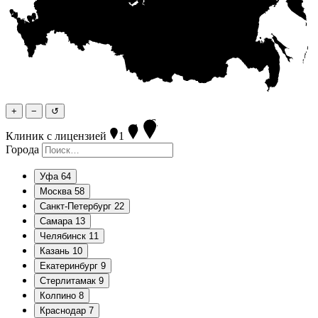
7
Москва
5
10
3
7
3
3
4
6
64
6
13
3
4
7
4
9
3
3
5
6
9
6
11
Самара
4
4
Уфа
3
3
Челябинск
4
3
7
4
3
3
3
+
−
↺
64
13
Клиник с лицензией
1
Города
Уфа
64
Москва
58
Санкт-Петербург
22
Самара
13
Челябинск
11
Казань
10
Екатеринбург
9
Стерлитамак
9
Колпино
8
Краснодар
7