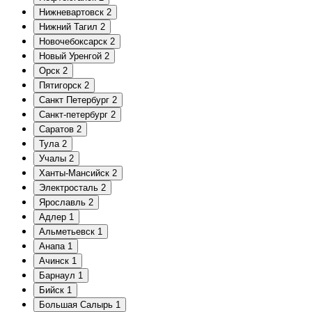
Нижневартовск
2
Нижний Тагил
2
Новочебоксарск
2
Новый Уренгой
2
Орск
2
Пятигорск
2
Санкт Петербург
2
Санкт-петербург
2
Саратов
2
Тула
2
Учалы
2
Ханты-Мансийск
2
Электросталь
2
Ярославль
2
Адлер
1
Альметьевск
1
Анапа
1
Ачинск
1
Барнаул
1
Бийск
1
Большая Салырь
1