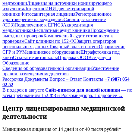
медтехники
Лицензия на источники ионизирующего
излучения
Лицензия ИИИ для ветеринарной
клиники
Фитосанитарная лицензия
Регистрационное
удостоверение на медизделия
Санэпидзаключение
(СЭЗ)
Подключение к ЕГИСЗ
Аккредитация
медработников
Бесплатный аудит клиники
Прохождение
выездных проверок
Комплексный аудит готовности к
проверкам
Сайт клиники по 152-ФЗ
Защита операторов
персональных данных
Товарный знак и патент
Оформление
СГР и РУ
Медицинское оборудование
Штрафстоянка под
ключ
Открытие автошколы
Продажа ООО
Все услуги
Образование
Сведения об образовательной организации
Ужесточение
правил размещения медцентров
Рассрочка
Документы
Вопрос – Ответ
Контакты
+7 (987) 054
02 52
В подарок в августе
Сайт-визитка для вашей клиники
— по
всем требованиям 152-ФЗ и Роскомнадзора. Подробнее →
Центр лицензирования медицинской
деятельности
Медицинская лицензия от 14 дней и от 40 тысяч рублей*