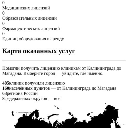
0
Медицинских лицензий
0
Образовательных лицензий
0
Фармацевтических лицензий
0
Единиц оборудования в аренду
Карта оказанных услуг
Помогли получить лицензию клиникам от Калининграда до
Магадана. Выберите город — увидите, где именно.
485
клиник получили лицензию
160
населённых пунктов — от Калининграда до Магадана
63
региона России
8
федеральных округов — все
3
Санкт-Петербург
22
8
58
5