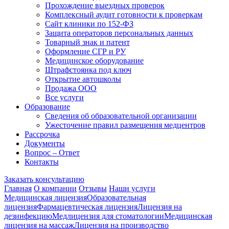
Прохождение выездных проверок
Комплексный аудит готовности к проверкам
Сайт клиники по 152-ФЗ
Защита операторов персональных данных
Товарный знак и патент
Оформление СГР и РУ
Медицинское оборудование
Штрафстоянка под ключ
Открытие автошколы
Продажа ООО
Все услуги
Образование
Сведения об образовательной организации
Ужесточение правил размещения медцентров
Рассрочка
Документы
Вопрос – Ответ
Контакты
Заказать консультацию
Главная
О компании
Отзывы
Наши услуги
Медицинская лицензия
Образовательная
лицензия
Фармацевтическая лицензия
Лицензия на
дезинфекцию
Медлицензия для стоматологии
Медицинская
лицензия на массаж
Лицензия на производство