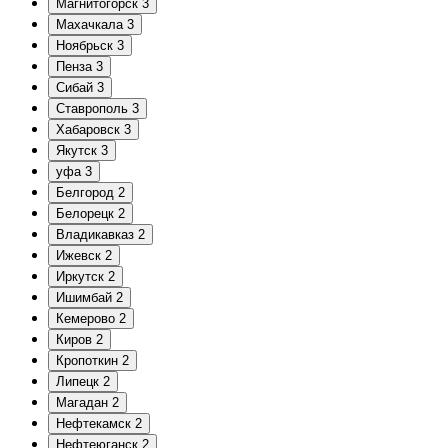
Магнитогорск
3
Махачкала
3
Ноябрьск
3
Пенза
3
Сибай
3
Ставрополь
3
Хабаровск
3
Якутск
3
уфа
3
Белгород
2
Белорецк
2
Владикавказ
2
Ижевск
2
Иркутск
2
Ишимбай
2
Кемерово
2
Киров
2
Кропоткин
2
Липецк
2
Магадан
2
Нефтекамск
2
Нефтеюганск
2