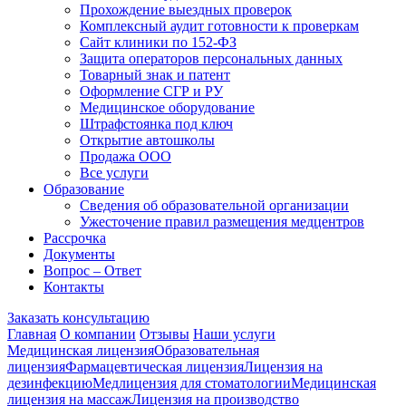
Прохождение выездных проверок
Комплексный аудит готовности к проверкам
Сайт клиники по 152-ФЗ
Защита операторов персональных данных
Товарный знак и патент
Оформление СГР и РУ
Медицинское оборудование
Штрафстоянка под ключ
Открытие автошколы
Продажа ООО
Все услуги
Образование
Сведения об образовательной организации
Ужесточение правил размещения медцентров
Рассрочка
Документы
Вопрос – Ответ
Контакты
Заказать консультацию
Главная
О компании
Отзывы
Наши услуги
Медицинская лицензия
Образовательная
лицензия
Фармацевтическая лицензия
Лицензия на
дезинфекцию
Медлицензия для стоматологии
Медицинская
лицензия на массаж
Лицензия на производство