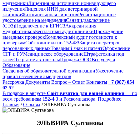
медтехники
Лицензия на источники ионизирующего
излучения
Лицензия ИИИ для ветеринарной
клиники
Фитосанитарная лицензия
Регистрационное
удостоверение на медизделия
Санэпидзаключение
(СЭЗ)
Подключение к ЕГИСЗ
Аккредитация
медработников
Бесплатный аудит клиники
Прохождение
выездных проверок
Комплексный аудит готовности к
проверкам
Сайт клиники по 152-ФЗ
Защита операторов
персональных данных
Товарный знак и патент
Оформление
СГР и РУ
Медицинское оборудование
Штрафстоянка под
ключ
Открытие автошколы
Продажа ООО
Все услуги
Образование
Сведения об образовательной организации
Ужесточение
правил размещения медцентров
Рассрочка
Документы
Вопрос – Ответ
Контакты
+7 (987) 054
02 52
В подарок в августе
Сайт-визитка для вашей клиники
— по
всем требованиям 152-ФЗ и Роскомнадзора. Подробнее →
Главная
/
Отзывы
/
ЭЛЬВИРА Султанова
ЭЛЬВИРА Султанова