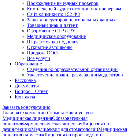
Прохождение выездных проверок
Комплексный аудит готовности к проверкам
Сайт клиники по 152-ФЗ
Защита операторов персональных данных
Товарный знак и патент
Оформление СГР и РУ
Медицинское оборудование
Штрафстоянка под ключ
Открытие автошколы
Продажа ООО
Все услуги
Образование
Сведения об образовательной организации
Ужесточение правил размещения медцентров
Рассрочка
Документы
Вопрос – Ответ
Контакты
Заказать консультацию
Главная
О компании
Отзывы
Наши услуги
Медицинская лицензия
Образовательная
лицензия
Фармацевтическая лицензия
Лицензия на
дезинфекцию
Медлицензия для стоматологии
Медицинская
лицензия на массаж
Лицензия на производство