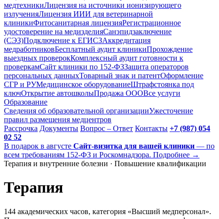
медтехники
Лицензия на источники ионизирующего
излучения
Лицензия ИИИ для ветеринарной
клиники
Фитосанитарная лицензия
Регистрационное
удостоверение на медизделия
Санэпидзаключение
(СЭЗ)
Подключение к ЕГИСЗ
Аккредитация
медработников
Бесплатный аудит клиники
Прохождение
выездных проверок
Комплексный аудит готовности к
проверкам
Сайт клиники по 152-ФЗ
Защита операторов
персональных данных
Товарный знак и патент
Оформление
СГР и РУ
Медицинское оборудование
Штрафстоянка под
ключ
Открытие автошколы
Продажа ООО
Все услуги
Образование
Сведения об образовательной организации
Ужесточение
правил размещения медцентров
Рассрочка
Документы
Вопрос – Ответ
Контакты
+7 (987) 054
02 52
В подарок в августе
Сайт-визитка для вашей клиники
— по
всем требованиям 152-ФЗ и Роскомнадзора. Подробнее →
Терапия и внутренние болезни · Повышение квалификации
Терапия
144 академических часов, категория «Высший медперсонал».