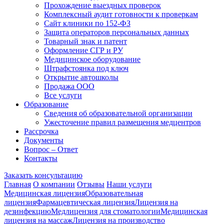
Прохождение выездных проверок
Комплексный аудит готовности к проверкам
Сайт клиники по 152-ФЗ
Защита операторов персональных данных
Товарный знак и патент
Оформление СГР и РУ
Медицинское оборудование
Штрафстоянка под ключ
Открытие автошколы
Продажа ООО
Все услуги
Образование
Сведения об образовательной организации
Ужесточение правил размещения медцентров
Рассрочка
Документы
Вопрос – Ответ
Контакты
Заказать консультацию
Главная
О компании
Отзывы
Наши услуги
Медицинская лицензия
Образовательная
лицензия
Фармацевтическая лицензия
Лицензия на
дезинфекцию
Медлицензия для стоматологии
Медицинская
лицензия на массаж
Лицензия на производство