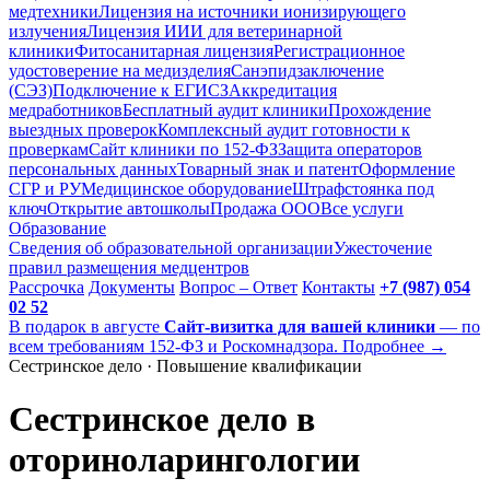
медтехники
Лицензия на источники ионизирующего
излучения
Лицензия ИИИ для ветеринарной
клиники
Фитосанитарная лицензия
Регистрационное
удостоверение на медизделия
Санэпидзаключение
(СЭЗ)
Подключение к ЕГИСЗ
Аккредитация
медработников
Бесплатный аудит клиники
Прохождение
выездных проверок
Комплексный аудит готовности к
проверкам
Сайт клиники по 152-ФЗ
Защита операторов
персональных данных
Товарный знак и патент
Оформление
СГР и РУ
Медицинское оборудование
Штрафстоянка под
ключ
Открытие автошколы
Продажа ООО
Все услуги
Образование
Сведения об образовательной организации
Ужесточение
правил размещения медцентров
Рассрочка
Документы
Вопрос – Ответ
Контакты
+7 (987) 054
02 52
В подарок в августе
Сайт-визитка для вашей клиники
— по
всем требованиям 152-ФЗ и Роскомнадзора. Подробнее →
Сестринское дело · Повышение квалификации
Сестринское дело в
оториноларингологии