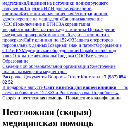
медтехники
Лицензия на источники ионизирующего
излучения
Лицензия ИИИ для ветеринарной
клиники
Фитосанитарная лицензия
Регистрационное
удостоверение на медизделия
Санэпидзаключение
(СЭЗ)
Подключение к ЕГИСЗ
Аккредитация
медработников
Бесплатный аудит клиники
Прохождение
выездных проверок
Комплексный аудит готовности к
проверкам
Сайт клиники по 152-ФЗ
Защита операторов
персональных данных
Товарный знак и патент
Оформление
СГР и РУ
Медицинское оборудование
Штрафстоянка под
ключ
Открытие автошколы
Продажа ООО
Все услуги
Образование
Сведения об образовательной организации
Ужесточение
правил размещения медцентров
Рассрочка
Документы
Вопрос – Ответ
Контакты
+7 (987) 054
02 52
В подарок в августе
Сайт-визитка для вашей клиники
— по
всем требованиям 152-ФЗ и Роскомнадзора. Подробнее →
Скорая и неотложная помощь · Повышение квалификации
Неотложная (скорая)
медицинская помощь