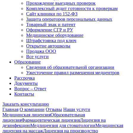
Прохождение выездных проверок
Комплексный аудит готовности к проверкам
Сайт клиники по 152-ФЗ
Защита операторов персональных данных
Товарный знак и патент
Оформление СГР и РУ
Медицинское оборудование
Штрафстоянка под ключ
Открытие автошколы
Продажа ООО
Все услуги
Образование
Сведения об образовательной организации
Ужесточение правил размещения медцентров
Рассрочка
Документы
Вопрос – Ответ
Контакты
Заказать консультацию
Главная
О компании
Отзывы
Наши услуги
Медицинская лицензия
Образовательная
лицензия
Фармацевтическая лицензия
Лицензия на
дезинфекцию
Медлицензия для стоматологии
Медицинская
лицензия на массаж
Лицензия на производство