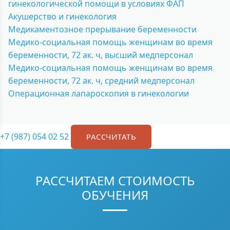
гинекологической помощи в условиях ФАП
Акушерство и гинекология
Медикаментозное прерывание беременности
Медико-социальная помощь женщинам во время
беременности, 72 ак. ч, высший медперсонал
Медико-социальная помощь женщинам во время
беременности, 72 ак. ч, средний медперсонал
Операционная лапароскопия в гинекологии
+7 (987) 054 02 52
РАССЧИТАТЬ
РАССЧИТАЕМ СТОИМОСТЬ
ОБУЧЕНИЯ