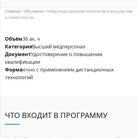
Главная
/
Обучение
/
Нейроэндокринная патология в акушерстве
и гинекологии
Объём
36 ак. ч
Категория
Высший медперсонал
Документ
Удостоверение о повышении
квалификации
Форма
очно с применением дистанционных
технологий
ЧТО ВХОДИТ В ПРОГРАММУ