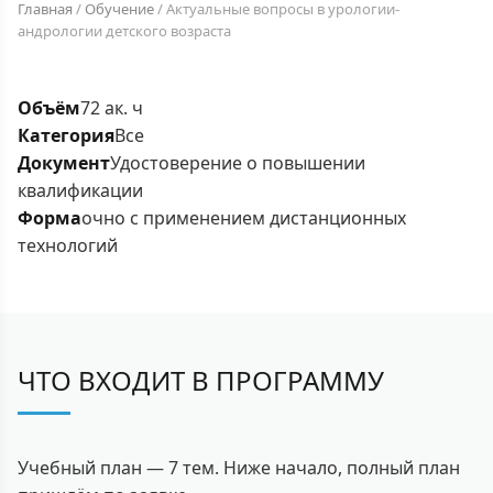
Главная
/
Обучение
/
Актуальные вопросы в урологии-
андрологии детского возраста
Объём
72 ак. ч
Категория
Все
Документ
Удостоверение о повышении
квалификации
Форма
очно с применением дистанционных
технологий
ЧТО ВХОДИТ В ПРОГРАММУ
Учебный план — 7 тем. Ниже начало, полный план