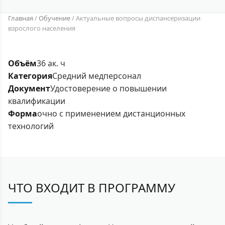
Главная
/
Обучение
/
Актуальные вопросы диспансеризации
взрослого населения
Объём
36 ак. ч
Категория
Средний медперсонал
Документ
Удостоверение о повышении
квалификации
Форма
очно с применением дистанционных
технологий
ЧТО ВХОДИТ В ПРОГРАММУ