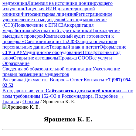
медтехники
Лицензия на источники ионизирующего
излучения
Лицензия ИИИ для ветеринарной
клиники
Фитосанитарная лицензия
Регистрационное
удостоверение на медизделия
Санэпидзаключение
(СЭЗ)
Подключение к ЕГИСЗ
Аккредитация
медработников
Бесплатный аудит клиники
Прохождение
выездных проверок
Комплексный аудит готовности к
проверкам
Сайт клиники по 152-ФЗ
Защита операторов
персональных данных
Товарный знак и патент
Оформление
СГР и РУ
Медицинское оборудование
Штрафстоянка под
ключ
Открытие автошколы
Продажа ООО
Все услуги
Образование
Сведения об образовательной организации
Ужесточение
правил размещения медцентров
Рассрочка
Документы
Вопрос – Ответ
Контакты
+7 (987) 054
02 52
В подарок в августе
Сайт-визитка для вашей клиники
— по
всем требованиям 152-ФЗ и Роскомнадзора. Подробнее →
Главная
/
Отзывы
/
Ярошенко К. Е.
Ярошенко К. Е.