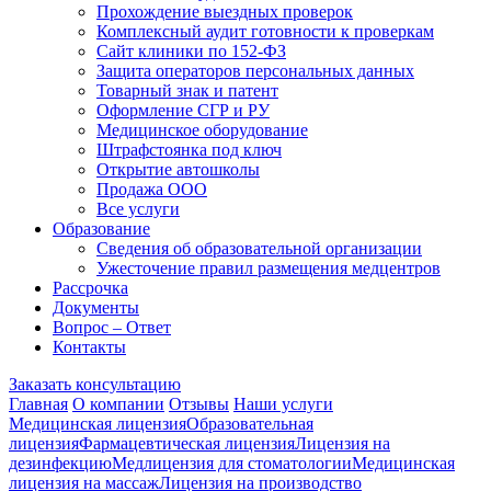
Прохождение выездных проверок
Комплексный аудит готовности к проверкам
Сайт клиники по 152-ФЗ
Защита операторов персональных данных
Товарный знак и патент
Оформление СГР и РУ
Медицинское оборудование
Штрафстоянка под ключ
Открытие автошколы
Продажа ООО
Все услуги
Образование
Сведения об образовательной организации
Ужесточение правил размещения медцентров
Рассрочка
Документы
Вопрос – Ответ
Контакты
Заказать консультацию
Главная
О компании
Отзывы
Наши услуги
Медицинская лицензия
Образовательная
лицензия
Фармацевтическая лицензия
Лицензия на
дезинфекцию
Медлицензия для стоматологии
Медицинская
лицензия на массаж
Лицензия на производство