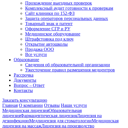
Прохождение выездных проверок
Комплексный аудит готовности к проверкам
Сайт клиники по 152-ФЗ
Защита операторов персональных данных
Товарный знак и патент
Оформление СГР и РУ
Медицинское оборудование
Штрафстоянка под ключ
Открытие автошколы
Продажа ООО
Все услуги
Образование
Сведения об образовательной организации
Ужесточение правил размещения медцентров
Рассрочка
Документы
Вопрос – Ответ
Контакты
Заказать консультацию
Главная
О компании
Отзывы
Наши услуги
Медицинская лицензия
Образовательная
лицензия
Фармацевтическая лицензия
Лицензия на
дезинфекцию
Медлицензия для стоматологии
Медицинская
лицензия на массаж
Лицензия на производство