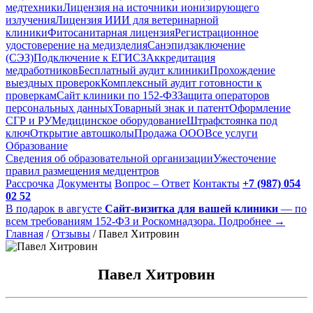
медтехники
Лицензия на источники ионизирующего
излучения
Лицензия ИИИ для ветеринарной
клиники
Фитосанитарная лицензия
Регистрационное
удостоверение на медизделия
Санэпидзаключение
(СЭЗ)
Подключение к ЕГИСЗ
Аккредитация
медработников
Бесплатный аудит клиники
Прохождение
выездных проверок
Комплексный аудит готовности к
проверкам
Сайт клиники по 152-ФЗ
Защита операторов
персональных данных
Товарный знак и патент
Оформление
СГР и РУ
Медицинское оборудование
Штрафстоянка под
ключ
Открытие автошколы
Продажа ООО
Все услуги
Образование
Сведения об образовательной организации
Ужесточение
правил размещения медцентров
Рассрочка
Документы
Вопрос – Ответ
Контакты
+7 (987) 054
02 52
В подарок в августе
Сайт-визитка для вашей клиники
— по
всем требованиям 152-ФЗ и Роскомнадзора. Подробнее →
Главная
/
Отзывы
/
Павел Хитровин
Павел Хитровин