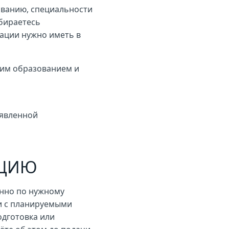
ованию, специальности
обираетесь
кации нужно иметь в
ким образованием и
аявленной
АЦИЮ
енно по нужному
и с планируемыми
одготовка или