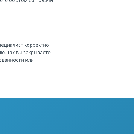
ёте об этом до подачи
пециалист корректно
ю. Так вы закрываете
тованности или