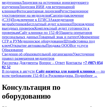
медтехники
Лицензия на источники ионизирующего
излучения
Лицензия ИИИ для ветеринарной
клиники
Фитосанитарная лицензия
Регистрационное
удостоверение на медизделия
Санэпидзаключение
(СЭЗ)
Подключение к ЕГИСЗ
Аккредитация
медработников
Бесплатный аудит клиники
Прохождение
выездных проверок
Комплексный аудит готовности к
проверкам
Сайт клиники по 152-ФЗ
Защита операторов
персональных данных
Товарный знак и патент
Оформление
СГР и РУ
Медицинское оборудование
Штрафстоянка под
ключ
Открытие автошколы
Продажа ООО
Все услуги
Образование
Сведения об образовательной организации
Ужесточение
правил размещения медцентров
Рассрочка
Документы
Вопрос – Ответ
Контакты
+7 (987) 054
02 52
В подарок в августе
Сайт-визитка для вашей клиники
— по
всем требованиям 152-ФЗ и Роскомнадзора. Подробнее →
Консультация по
оборудованию