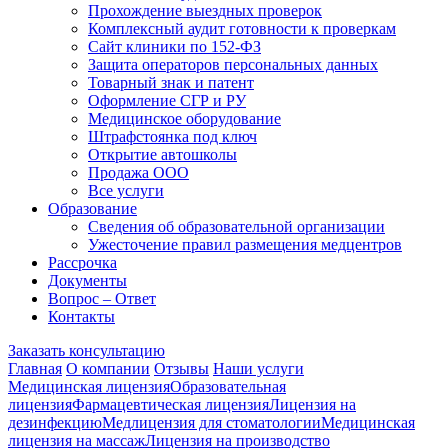
Прохождение выездных проверок
Комплексный аудит готовности к проверкам
Сайт клиники по 152-ФЗ
Защита операторов персональных данных
Товарный знак и патент
Оформление СГР и РУ
Медицинское оборудование
Штрафстоянка под ключ
Открытие автошколы
Продажа ООО
Все услуги
Образование
Сведения об образовательной организации
Ужесточение правил размещения медцентров
Рассрочка
Документы
Вопрос – Ответ
Контакты
Заказать консультацию
Главная
О компании
Отзывы
Наши услуги
Медицинская лицензия
Образовательная
лицензия
Фармацевтическая лицензия
Лицензия на
дезинфекцию
Медлицензия для стоматологии
Медицинская
лицензия на массаж
Лицензия на производство