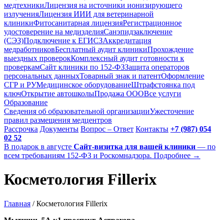
медтехники
Лицензия на источники ионизирующего
излучения
Лицензия ИИИ для ветеринарной
клиники
Фитосанитарная лицензия
Регистрационное
удостоверение на медизделия
Санэпидзаключение
(СЭЗ)
Подключение к ЕГИСЗ
Аккредитация
медработников
Бесплатный аудит клиники
Прохождение
выездных проверок
Комплексный аудит готовности к
проверкам
Сайт клиники по 152-ФЗ
Защита операторов
персональных данных
Товарный знак и патент
Оформление
СГР и РУ
Медицинское оборудование
Штрафстоянка под
ключ
Открытие автошколы
Продажа ООО
Все услуги
Образование
Сведения об образовательной организации
Ужесточение
правил размещения медцентров
Рассрочка
Документы
Вопрос – Ответ
Контакты
+7 (987) 054
02 52
В подарок в августе
Сайт-визитка для вашей клиники
— по
всем требованиям 152-ФЗ и Роскомнадзора. Подробнее →
Косметология Fillerix
Главная
/
Косметология Fillerix