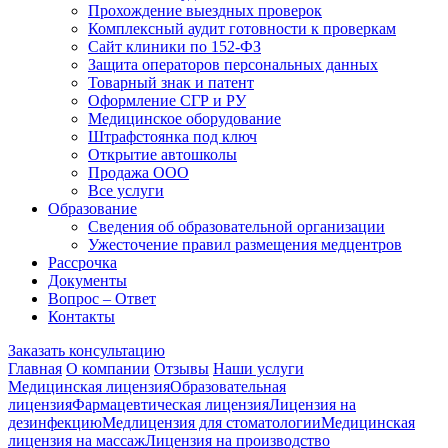
Прохождение выездных проверок
Комплексный аудит готовности к проверкам
Сайт клиники по 152-ФЗ
Защита операторов персональных данных
Товарный знак и патент
Оформление СГР и РУ
Медицинское оборудование
Штрафстоянка под ключ
Открытие автошколы
Продажа ООО
Все услуги
Образование
Сведения об образовательной организации
Ужесточение правил размещения медцентров
Рассрочка
Документы
Вопрос – Ответ
Контакты
Заказать консультацию
Главная
О компании
Отзывы
Наши услуги
Медицинская лицензия
Образовательная
лицензия
Фармацевтическая лицензия
Лицензия на
дезинфекцию
Медлицензия для стоматологии
Медицинская
лицензия на массаж
Лицензия на производство