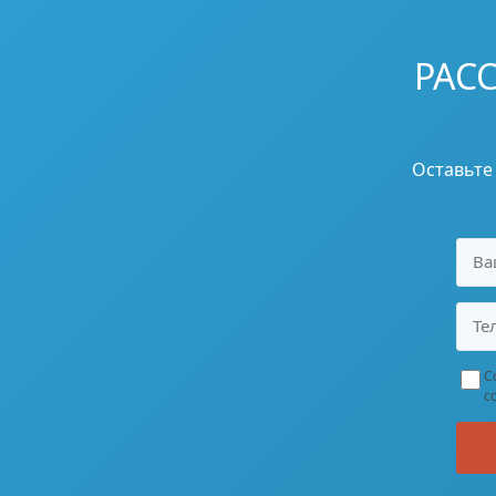
РАС
Оставьте
С
с