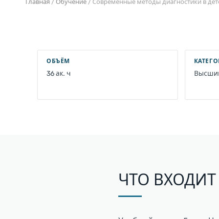
Главная
/
Обучение
/
Современные методы диагностики в дет
ОБЪЁМ
КАТЕГ
36 ак. ч
Высший
ЧТО ВХОДИТ