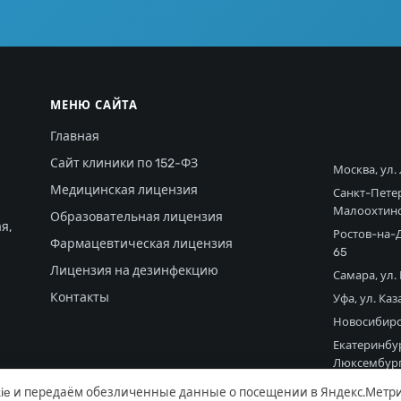
МЕНЮ САЙТА
Главная
Сайт клиники по 152-ФЗ
Москва, ул.
Медицинская лицензия
Санкт-Пете
Малоохтинс
Образовательная лицензия
я,
Ростов-на-Д
Фармацевтическая лицензия
65
Лицензия на дезинфекцию
Самара, ул.
Контакты
Уфа, ул. Каз
Новосибирск
Екатеринбур
Люксембург
ie и передаём обезличенные данные о посещении в Яндекс.Метри