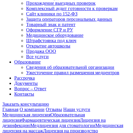
Прохождение выездных проверок
Комплексный аудит готовности к проверкам
Сайт клиники по 152-ФЗ
Защита операторов персональных данных
Товарный знак и патент
Оформление СГР и РУ
Медицинское оборудование
Штрафстоянка под ключ
Открытие автошколы
Продажа ООО
Все услуги
Образование
Сведения об образовательной организации
Ужесточение правил размещения медцентров
Рассрочка
Документы
Вопрос – Ответ
Контакты
Заказать консультацию
Главная
О компании
Отзывы
Наши услуги
Медицинская лицензия
Образовательная
лицензия
Фармацевтическая лицензия
Лицензия на
дезинфекцию
Медлицензия для стоматологии
Медицинская
лицензия на массаж
Лицензия на производство