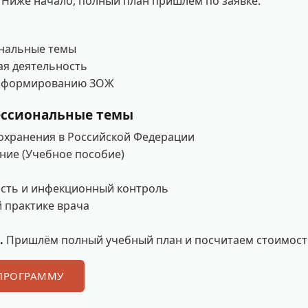
 Ниже начало, полный план пришлём по заявке.
нальные темы
ая деятельность
о формированию ЗОЖ
ессиональные темы
охранения в Российской Федерации
ние (Учебное пособие)
сть и инфекционный контроль
й практике врача
.
Пришлём полный учебный план и посчитаем стоимость
ПРОГРАММУ