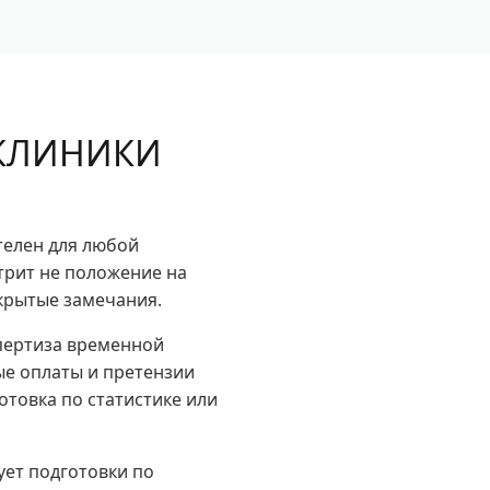
 КЛИНИКИ
телен для любой
трит не положение на
акрытые замечания.
спертиза временной
ые оплаты и претензии
отовка по статистике или
ует подготовки по