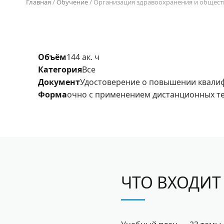
Главная
/
Обучение
/
Организация здравоохранения и общест
Объём
144 ак. ч
Категория
Все
Документ
Удостоверение о повышении квали
Форма
очно с применением дистанционных т
ЧТО ВХОДИТ