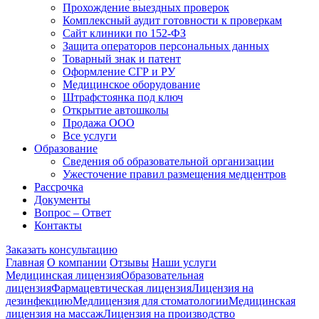
Прохождение выездных проверок
Комплексный аудит готовности к проверкам
Сайт клиники по 152-ФЗ
Защита операторов персональных данных
Товарный знак и патент
Оформление СГР и РУ
Медицинское оборудование
Штрафстоянка под ключ
Открытие автошколы
Продажа ООО
Все услуги
Образование
Сведения об образовательной организации
Ужесточение правил размещения медцентров
Рассрочка
Документы
Вопрос – Ответ
Контакты
Заказать консультацию
Главная
О компании
Отзывы
Наши услуги
Медицинская лицензия
Образовательная
лицензия
Фармацевтическая лицензия
Лицензия на
дезинфекцию
Медлицензия для стоматологии
Медицинская
лицензия на массаж
Лицензия на производство