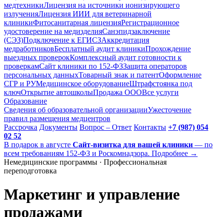
медтехники
Лицензия на источники ионизирующего
излучения
Лицензия ИИИ для ветеринарной
клиники
Фитосанитарная лицензия
Регистрационное
удостоверение на медизделия
Санэпидзаключение
(СЭЗ)
Подключение к ЕГИСЗ
Аккредитация
медработников
Бесплатный аудит клиники
Прохождение
выездных проверок
Комплексный аудит готовности к
проверкам
Сайт клиники по 152-ФЗ
Защита операторов
персональных данных
Товарный знак и патент
Оформление
СГР и РУ
Медицинское оборудование
Штрафстоянка под
ключ
Открытие автошколы
Продажа ООО
Все услуги
Образование
Сведения об образовательной организации
Ужесточение
правил размещения медцентров
Рассрочка
Документы
Вопрос – Ответ
Контакты
+7 (987) 054
02 52
В подарок в августе
Сайт-визитка для вашей клиники
— по
всем требованиям 152-ФЗ и Роскомнадзора. Подробнее →
Немедицинские программы · Профессиональная
переподготовка
Маркетинг и управление
продажами