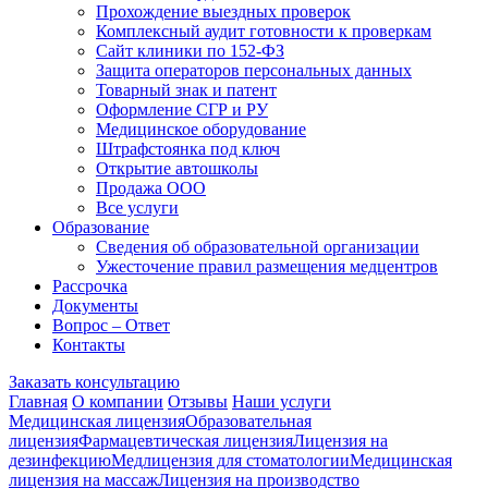
Прохождение выездных проверок
Комплексный аудит готовности к проверкам
Сайт клиники по 152-ФЗ
Защита операторов персональных данных
Товарный знак и патент
Оформление СГР и РУ
Медицинское оборудование
Штрафстоянка под ключ
Открытие автошколы
Продажа ООО
Все услуги
Образование
Сведения об образовательной организации
Ужесточение правил размещения медцентров
Рассрочка
Документы
Вопрос – Ответ
Контакты
Заказать консультацию
Главная
О компании
Отзывы
Наши услуги
Медицинская лицензия
Образовательная
лицензия
Фармацевтическая лицензия
Лицензия на
дезинфекцию
Медлицензия для стоматологии
Медицинская
лицензия на массаж
Лицензия на производство