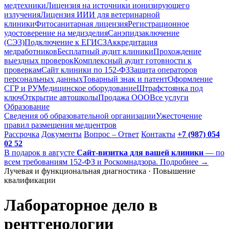
медтехники
Лицензия на источники ионизирующего
излучения
Лицензия ИИИ для ветеринарной
клиники
Фитосанитарная лицензия
Регистрационное
удостоверение на медизделия
Санэпидзаключение
(СЭЗ)
Подключение к ЕГИСЗ
Аккредитация
медработников
Бесплатный аудит клиники
Прохождение
выездных проверок
Комплексный аудит готовности к
проверкам
Сайт клиники по 152-ФЗ
Защита операторов
персональных данных
Товарный знак и патент
Оформление
СГР и РУ
Медицинское оборудование
Штрафстоянка под
ключ
Открытие автошколы
Продажа ООО
Все услуги
Образование
Сведения об образовательной организации
Ужесточение
правил размещения медцентров
Рассрочка
Документы
Вопрос – Ответ
Контакты
+7 (987) 054
02 52
В подарок в августе
Сайт-визитка для вашей клиники
— по
всем требованиям 152-ФЗ и Роскомнадзора. Подробнее →
Лучевая и функциональная диагностика · Повышение
квалификации
Лабораторное дело в
рентгенологии