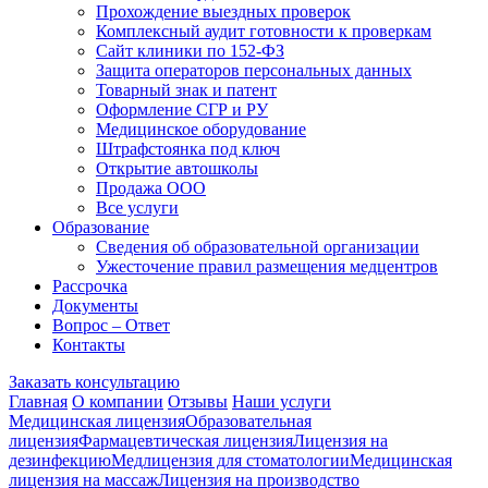
Прохождение выездных проверок
Комплексный аудит готовности к проверкам
Сайт клиники по 152-ФЗ
Защита операторов персональных данных
Товарный знак и патент
Оформление СГР и РУ
Медицинское оборудование
Штрафстоянка под ключ
Открытие автошколы
Продажа ООО
Все услуги
Образование
Сведения об образовательной организации
Ужесточение правил размещения медцентров
Рассрочка
Документы
Вопрос – Ответ
Контакты
Заказать консультацию
Главная
О компании
Отзывы
Наши услуги
Медицинская лицензия
Образовательная
лицензия
Фармацевтическая лицензия
Лицензия на
дезинфекцию
Медлицензия для стоматологии
Медицинская
лицензия на массаж
Лицензия на производство