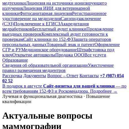
медтехники
Лицензия на источники ионизирующего
излучения
Лицензия ИИИ для ветеринарной
клиники
Фитосанитарная лицензия
Регистрационное
удостоверение на медизделия
Санэпидзаключение
(СЭЗ)
Подключение к ЕГИСЗ
Аккредитация
медработников
Бесплатный аудит клиники
Прохождение
выездных проверок
Комплексный аудит готовности к
проверкам
Сайт клиники по 152-ФЗ
Защита операторов
персональных данных
Товарный знак и патент
Оформление
СГР и РУ
Медицинское оборудование
Штрафстоянка под
ключ
Открытие автошколы
Продажа ООО
Все услуги
Образование
Сведения об образовательной организации
Ужесточение
правил размещения медцентров
Рассрочка
Документы
Вопрос – Ответ
Контакты
+7 (987) 054
02 52
В подарок в августе
Сайт-визитка для вашей клиники
— по
всем требованиям 152-ФЗ и Роскомнадзора. Подробнее →
Лучевая и функциональная диагностика · Повышение
квалификации
Актуальные вопросы
маммографии