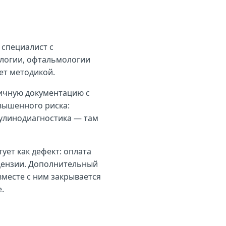
 специалист с
логии, офтальмологии
ет методикой.
вичную документацию с
вышенного риска:
кулинодиагностика — там
ует как дефект: оплата
ицензии. Дополнительный
вместе с ним закрывается
.