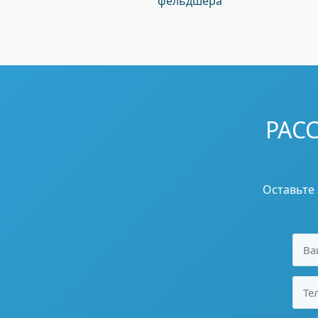
фельдшера
РАС
Оставьте